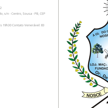
52
, s/n - Centro, Sousa - PB, CEP
 às 19h30 Contato Venerável: 83