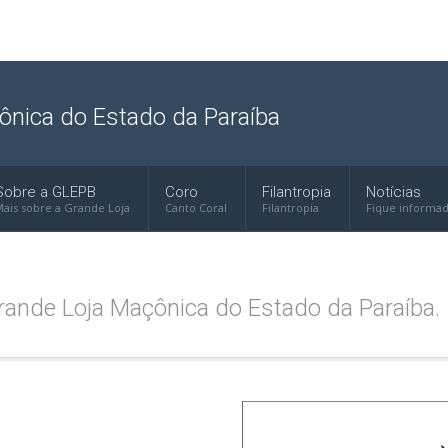
ônica do Estado da Paraíba
Sobre a GLEPB
Coro
Filantropia
Notícias
ais sobre a Grande Loja
Canto Coral
Filantropia
Fique informa
ande Loja Maçônica do Estado da Paraíba.