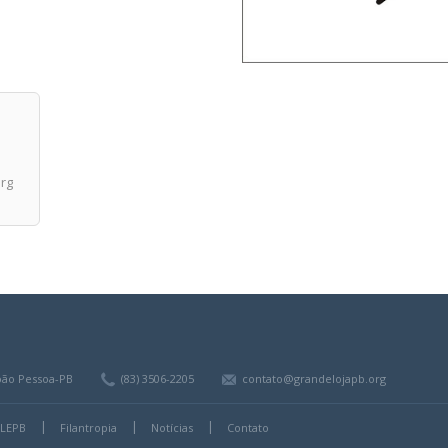
rg
João Pessoa-PB
(83) 3506-2205
contato@grandelojapb.org
GLEPB
Filantropia
Notícias
Contato