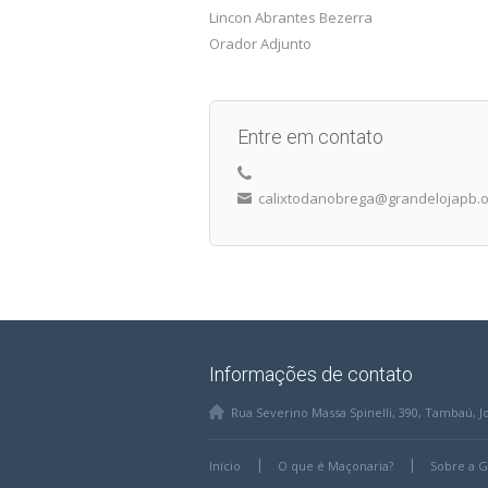
Lincon Abrantes Bezerra
Orador Adjunto
Entre em contato
calixtodanobrega@grandelojapb.o
Informações de contato
Rua Severino Massa Spinelli, 390, Tambaú, 
Início
O que é Maçonaria?
Sobre a 