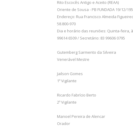
Rito Escocês Antigo e Aceito (REAA)
Oriente de Sousa - PB FUNDADA 19/12/19
Endereço: Rua Francisco Almeida Figueiredo
58.800-970
Dia e horário das reuniões: Quinta-feira,
99614 6509 / Secretário: 83 99606 0795
Gutemberg Sarmento da Silveira
Venerável Mestre
Jailson Gomes
1º Vigilante
Ricardo Fabrício Berto
2º Vigilante
Manoel Pereira de Alencar
Orador