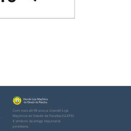
Com mais de 98 anos a Grande Loja
Maçônica do Estado da Paraíba (GLEPB)
é símbolo da antiga maçonaria
paraibana.