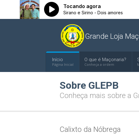
Grande Loja Maç
Início
O que é Maçonaria?
Página Inicial
Conheça a ordem
M
Sobre GLEPB
Conheça mais sobre a Gr
Calixto da Nóbrega