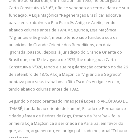
Oriente do Brasil que, em 1º de abril de 1965, lhe outorgou a
Carta Constitutiva Nº162, não se sabendo ao certo a data de sua
fundação. A Loja Maçônica “Regeneração Brasílica” adotava
para seus trabalhos o Rito Escocês Antigo e Aceito, tendo
abatido colunas antes de 1974. A Segunda, Loja Maçônica
“Vigilantes e Segredo”, mesmo tendo sido fundada sob os
auspícios do Grande Oriente dos Beneditinos, em data
ignorada, passou, depois, à jurisdição do Grande Oriente do
Brasil que, em 12 de agosto de 1975, lhe outorgou a Carta
Constitutiva Nº328, tendo a sua regularização ocorrido no dia 26
de setembro de 1875. A Loja Maçônica “Vigilância e Segredo”
adotava para seus trabalhos o Rito Escocês Antigo e Aceito,
tendo abatido colunas antes de 1882.
Segundo o nosso pranteado Irmão José Lopes, o AREÓPAGO DE
ITAMBÉ, fundado ao oriente de Itambé, Estado de Pernambuco –
cidade gêmea de Pedras de Fogo, Estado da Paraíba – foi a
primeira Loja Maç6onica a ser criada na Paraíba, em favor do
que, assim, argumentou, em artigo publicado no jornal “Tribuna
Maçônica”.