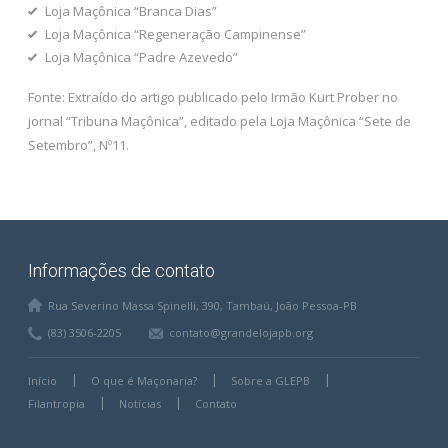
Loja Maçônica “Branca Dias”
Loja Maçônica “Regeneração Campinense”
Loja Maçônica “Padre Azevedo”
Fonte: Extraído do artigo publicado pelo Irmão Kurt Prober no
jornal “Tribuna Maçônica”, editado pela Loja Maçônica “Sete de
Setembro”, Nº11.
Informações de contato
Rua Severino Massa Spinelli, 390, Tambaú, João Pessoa-PB
(83) 3506-2205
contato@grandelojapb.org
Início
O que é Maçonaria?
Sobre a GLEPB
Filantropia
Notícias
Contato