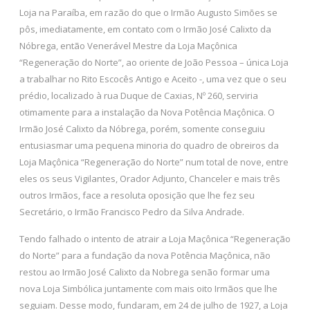
Loja na Paraíba, em razão do que o Irmão Augusto Simões se
pôs, imediatamente, em contato com o Irmão José Calixto da
Nóbrega, então Venerável Mestre da Loja Maçônica
“Regeneração do Norte”, ao oriente de João Pessoa – única Loja
a trabalhar no Rito Escocês Antigo e Aceito -, uma vez que o seu
prédio, localizado à rua Duque de Caxias, Nº 260, serviria
otimamente para a instalação da Nova Potência Maçônica. O
Irmão José Calixto da Nóbrega, porém, somente conseguiu
entusiasmar uma pequena minoria do quadro de obreiros da
Loja Maçônica “Regeneração do Norte” num total de nove, entre
eles os seus Vigilantes, Orador Adjunto, Chanceler e mais três
outros Irmãos, face a resoluta oposição que lhe fez seu
Secretário, o Irmão Francisco Pedro da Silva Andrade.
Tendo falhado o intento de atrair a Loja Maçônica “Regeneração
do Norte” para a fundação da nova Potência Maçônica, não
restou ao Irmão José Calixto da Nobrega senão formar uma
nova Loja Simbólica juntamente com mais oito Irmãos que lhe
seguiam. Desse modo, fundaram, em 24 de julho de 1927, a Loja