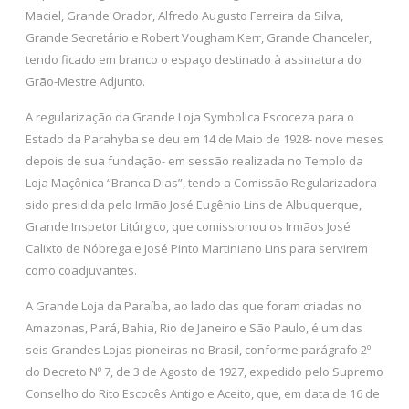
Maciel, Grande Orador, Alfredo Augusto Ferreira da Silva,
Grande Secretário e Robert Vougham Kerr, Grande Chanceler,
tendo ficado em branco o espaço destinado à assinatura do
Grão-Mestre Adjunto.
A regularização da Grande Loja Symbolica Escoceza para o
Estado da Parahyba se deu em 14 de Maio de 1928- nove meses
depois de sua fundação- em sessão realizada no Templo da
Loja Maçônica “Branca Dias”, tendo a Comissão Regularizadora
sido presidida pelo Irmão José Eugênio Lins de Albuquerque,
Grande Inspetor Litúrgico, que comissionou os Irmãos José
Calixto de Nóbrega e José Pinto Martiniano Lins para servirem
como coadjuvantes.
A Grande Loja da Paraíba, ao lado das que foram criadas no
Amazonas, Pará, Bahia, Rio de Janeiro e São Paulo, é um das
seis Grandes Lojas pioneiras no Brasil, conforme parágrafo 2º
do Decreto Nº 7, de 3 de Agosto de 1927, expedido pelo Supremo
Conselho do Rito Escocês Antigo e Aceito, que, em data de 16 de