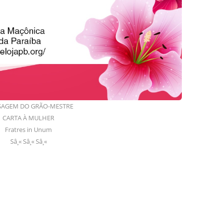
AGEM DO GRÃO-MESTRE
CARTA À MULHER
Fratres in Unum
Sâ¸« Sâ¸« Sâ¸«