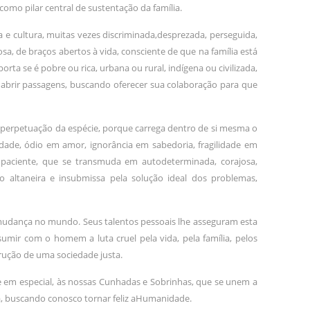
, como pilar central de sustentação da família.
ça e cultura, muitas vezes discriminada,desprezada, perseguida,
sa, de braços abertos à vida, consciente de que na família está
ta se é pobre ou rica, urbana ou rural, indígena ou civilizada,
e abrir passagens, buscando oferecer sua colaboração para que
 perpetuação da espécie, porque carrega dentro de si mesma o
ade, ódio em amor, ignorância em sabedoria, fragilidade em
a, paciente, que se transmuda em autodeterminada, corajosa,
o altaneira e insubmissa pela solução ideal dos problemas,
mudança no mundo. Seus talentos pessoais lhe asseguram esta
sumir com o homem a luta cruel pela vida, pela família, pelos
trução de uma sociedade justa.
 em especial, às nossas Cunhadas e Sobrinhas, que se unem a
a, buscando conosco tornar feliz aHumanidade.