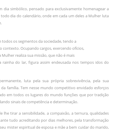
 um dia simbólico, pensado para exclusivamente homenagear a
 todo dia do calendário, onde em cada um deles a Mulher luta
e.
m todos os segmentos da sociedade, tendo a
o contexto. Ocupando cargos, exercendo ofícios,
a Mulher realiza sua missão, que não é mais
 rainha do lar, figura assim endeusada nos tempos idos do
rmanente, luta pela sua própria sobrevivência, pela sua
s e da família. Tem nesse mundo competitivo envidado esforços
ado em todos os lugares do mundo funções que por tradição
ndo sinais de competência e determinação.
 lhe tirar a sensibilidade, a compaixão, a ternura, qualidades
 ante tudo acreditando por dias melhores, pela transformação
eu mister espiritual de esposa e mãe a bem cuidar do marido,