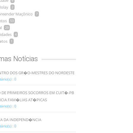
idade
8
olay
2
reender Maçônico
7
ntos
53
l
29
idades
4
etos
1
imas Notícias
TRO DOS GR�O-MESTRES DO NORDESTE
rio(s) : 0
 DE PRIMEIROS SOCORROS EM CUIT�-PB
ICIA FAM�LIAS AT�PICAS
rio(s) : 0
TA DA INDEPEND�NCIA
rio(s) : 0