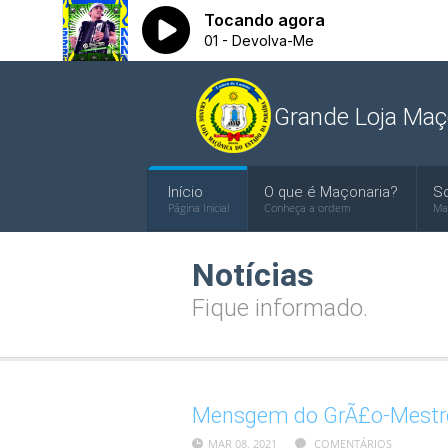
Grande Loja Maç
Início
O que é Maçonaria?
S
Página Inicial
Conheça a ordem
Ma
Notícias
Fique informado.
Mensgem do GrÃ£o-Mestre 
MAR 08, 2021
COMENTÁRIOS