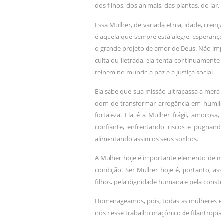
dos filhos, dos animais, das plantas, do lar
Essa Mulher, de variada etnia, idade, cren
é aquela que sempre está alegre, esperanço
o grande projeto de amor de Deus. Não impor
culta ou iletrada, ela tenta continuament
reinem no mundo a paz e a justiça social.
Ela sabe que sua missão ultrapassa a mera
dom de transformar arrogância em humild
fortaleza. Ela é a Mulher frágil, amoros
confiante, enfrentando riscos e pugnand
alimentando assim os seus sonhos.
A Mulher hoje é importante elemento de 
condição. Ser Mulher hoje é, portanto, as
filhos, pela dignidade humana e pela cons
Homenageamos, pois, todas as mulheres e
nós nesse trabalho maçônico de filantropi