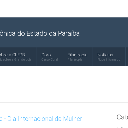
ônica do Estado da Paraíba
obre a GLEPB
Coro
Filantropia
Notícias
is sobre a Grande Loja
Canto Coral
Filantropia
Fique informado
Cat
- Dia Internacional da Mulher