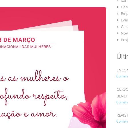
Car
DeM
Emp
Eve
Gera
Nov
Proj
Últ
ENCON
Comentá
CURSO
BENEF
Comentá
REVIS
Comentá