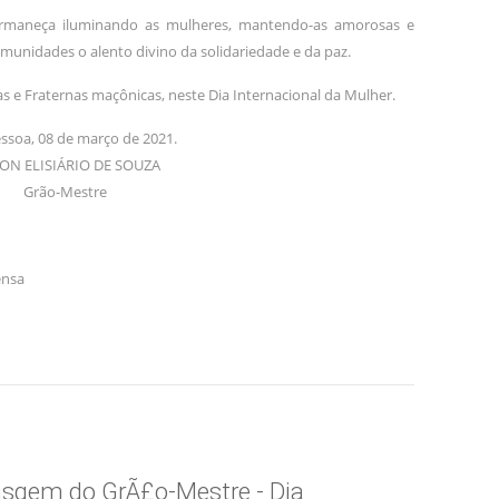
rmaneça iluminando as mulheres, mantendo-as amorosas e
omunidades o alento divino da solidariedade e da paz.
as e Fraternas maçônicas, neste Dia Internacional da Mulher.
ssoa, 08 de março de 2021.
ON ELISIÁRIO DE SOUZA
Grão-Mestre
ensa
nsgem do GrÃ£o-Mestre - Dia