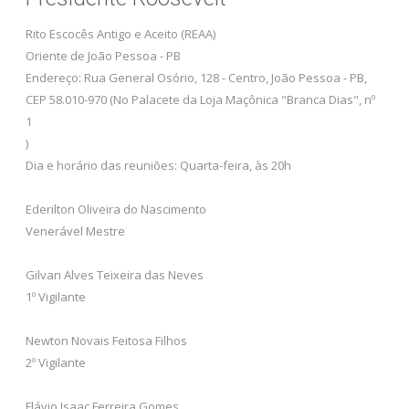
Rito Escocês Antigo e Aceito (REAA)
Oriente de João Pessoa - PB
Endereço: Rua General Osório, 128 - Centro, João Pessoa - PB,
CEP 58.010-970 (No Palacete da Loja Maçônica "Branca Dias", nº
1
)
Dia e horário das reuniões: Quarta-feira, às 20h
Ederilton Oliveira do Nascimento
Venerável Mestre
Gilvan Alves Teixeira das Neves
1º Vigilante
Newton Novais Feitosa Filhos
2º Vigilante
Flávio Isaac Ferreira Gomes