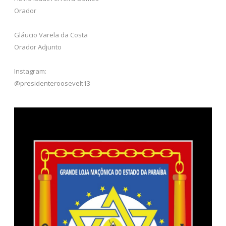
Orador
Gláucio Varela da Costa
Orador Adjunto
Instagram:
@presidenteroosevelt13