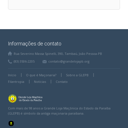
Informações de contato
Rua Severino Massa Spinelli, 390, Tambaú, João Pessoa-PB
(83) 3506-2205
contato@grandelojapb.org
Início
O que é Maçonaria?
Sobre a GLEPB
Filantropia
Notícias
Contato
Com mais de 98 anos a Grande Loja Maçônica do Estado da Paraíba
(GLEPB) é símbolo da antiga maçonaria paraibana.