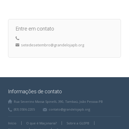
Entre em contato
setedesetembro@grandelojapb.org
Informações de contato
Rua Severino Massa Spinelli, 390, Tambaú, João Pessoa-PB
(83) 3506-2205
contato@grandelojapb.org
Início
O que é Maçonaria?
Sobre a GLEPB