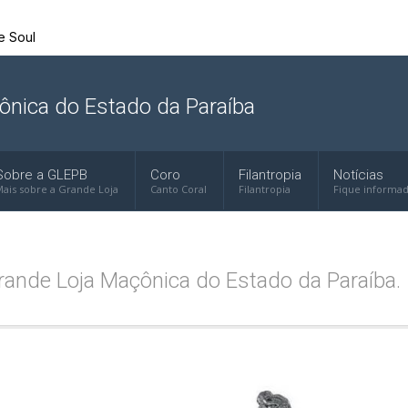
ônica do Estado da Paraíba
Sobre a GLEPB
Coro
Filantropia
Notícias
ais sobre a Grande Loja
Canto Coral
Filantropia
Fique informa
ande Loja Maçônica do Estado da Paraíba.