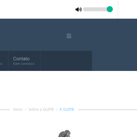
Contato
do
Fale conosco
Início
Sobre a GLEPB
A GLEPB