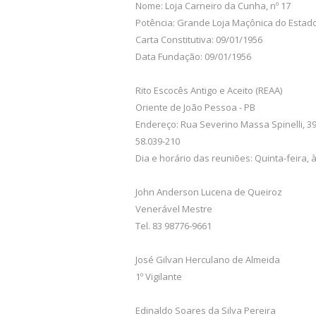
Nome: Loja Carneiro da Cunha, nº 17
Potência: Grande Loja Maçônica do Estad
Carta Constitutiva: 09/01/1956
Data Fundação: 09/01/1956
Rito Escocês Antigo e Aceito (REAA)
Oriente de João Pessoa - PB
Endereço: Rua Severino Massa Spinelli, 39
58.039-210
Dia e horário das reuniões: Quinta-feira, 
John Anderson Lucena de Queiroz
Venerável Mestre
Tel. 83 98776-9661
José Gilvan Herculano de Almeida
1º Vigilante
Edinaldo Soares da Silva Pereira