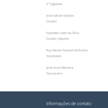
2º Vigilante
José Gilvan Dantas
Orador
Expedito Leite da Silva
Orador Adjunto
Ruy Neves Amaral da Rocha
Secretário
José Assis Moreira
Tesoureiro
Informações de contato