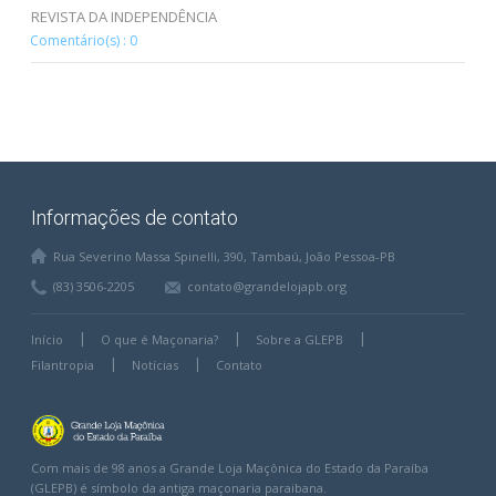
REVISTA DA INDEPENDÊNCIA
Comentário(s) : 0
Informações de contato
Rua Severino Massa Spinelli, 390, Tambaú, João Pessoa-PB
(83) 3506-2205
contato@grandelojapb.org
Início
O que é Maçonaria?
Sobre a GLEPB
Filantropia
Notícias
Contato
Com mais de 98 anos a Grande Loja Maçônica do Estado da Paraíba
(GLEPB) é símbolo da antiga maçonaria paraibana.