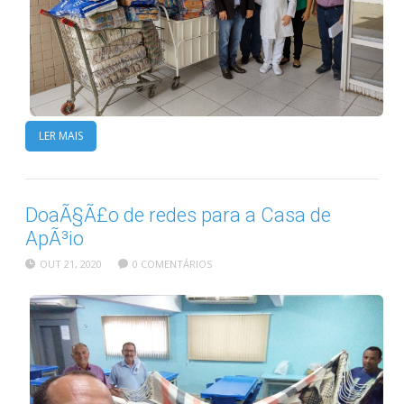
LER MAIS
DoaÃ§Ã£o de redes para a Casa de
ApÃ³io
OUT 21, 2020
0 COMENTÁRIOS