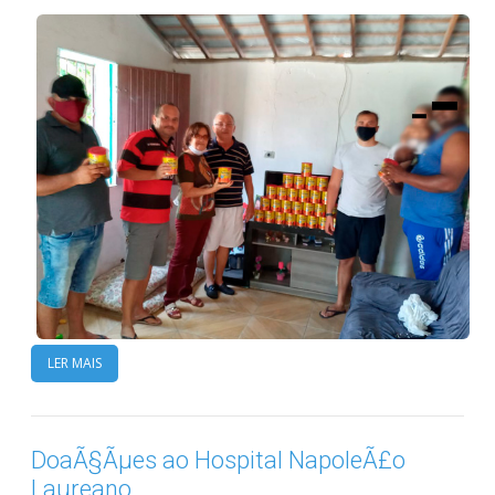
LER MAIS
DoaÃ§Ãµes ao Hospital NapoleÃ£o
Laureano