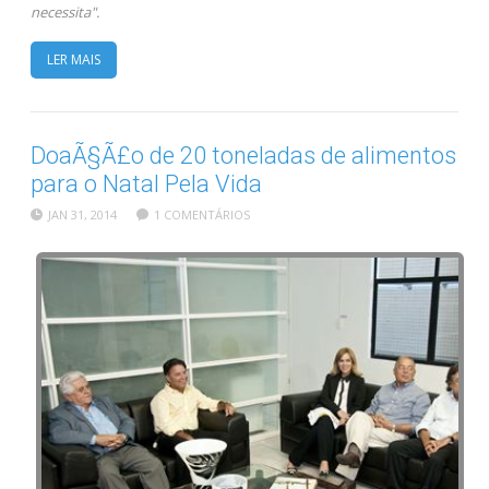
necessita".
LER MAIS
DoaÃ§Ã£o de 20 toneladas de alimentos
para o Natal Pela Vida
JAN 31, 2014
1 COMENTÁRIOS